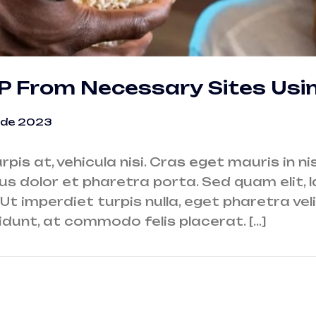
IP From Necessary Sites Usin
 de 2023
urpis at, vehicula nisi. Cras eget mauris in n
us dolor et pharetra porta. Sed quam elit, la
Ut imperdiet turpis nulla, eget pharetra vel
idunt, at commodo felis placerat. […]