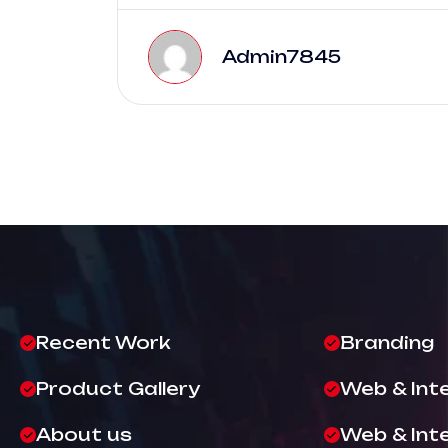
Admin7845
Recent Work
Branding
Product Gallery
Web & Int
About us
Web & Int