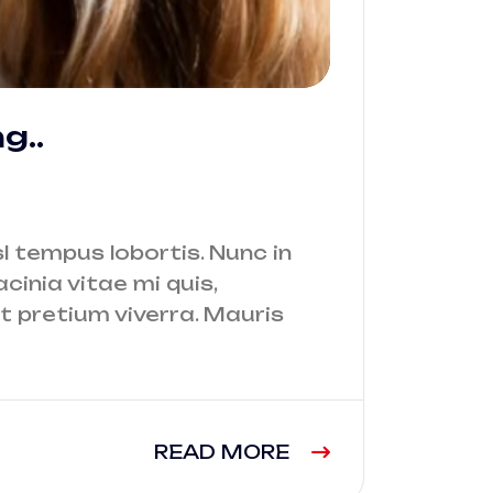
g..
isl tempus lobortis. Nunc in
cinia vitae mi quis,
it pretium viverra. Mauris
READ MORE