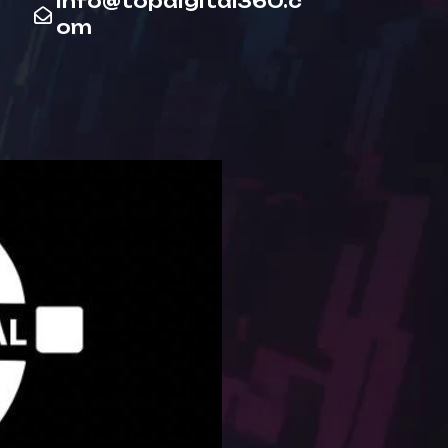
info@topdigital360.c
om