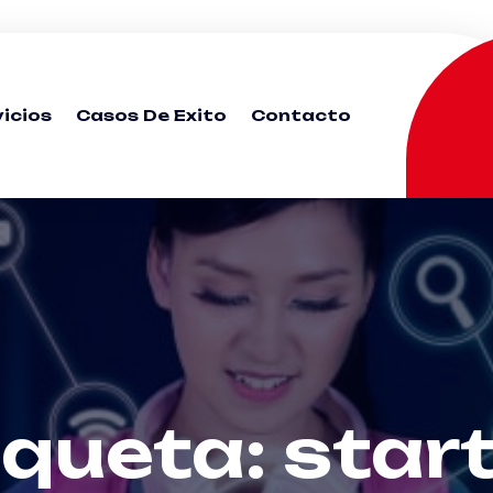
icios
Casos De Exito
Contacto
iqueta:
star