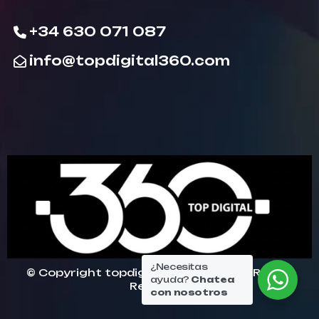
+34 630 071 087
info@topdigital360.com
¿Necesitas
© Copyright topdigital360 2026. All Rights
ayuda?
Chatea
Reserved.
con nosotros